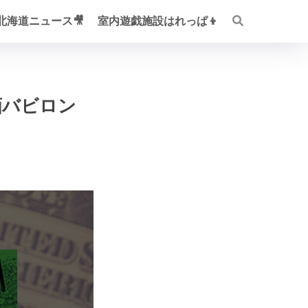
V北海道ニュース🎥
室内遊戯施設はれっぱ👦
画バビロン