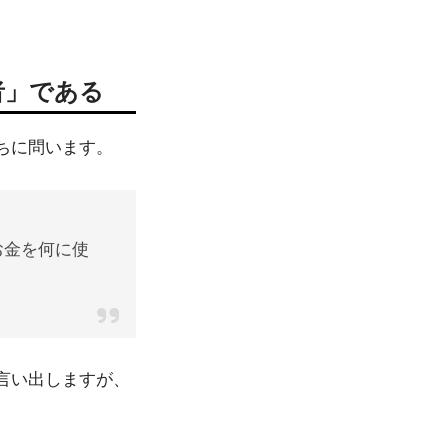
者」である
ちに問います。
お金を何に使
言い出しますが、