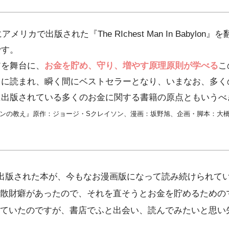
アメリカで出版された『The RIchest Man In Babylon
です。
アを舞台に、
お金を貯め、守り、増やす原理原則が学べる
こ
ちに読まれ、瞬く間にベストセラーとなり、いまなお、多く
に出版されている多くのお金に関する書籍の原点ともいうべ
ロンの教え』原作：ジョージ・Sクレイソン、漫画：坂野旭、企画・脚本：大橋
ら出版された本が、今もなお漫画版になって読み続けられて
散財癖があったので、それを直そうとお金を貯めるための
ていたのですが、書店でふと出会い、読んでみたいと思い