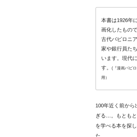
本書は1926年に
画化したもの
古代バビロニ
家や銀行員た
います。現代
す。
(『漫画バビ
用）
100年近く前か
ぎる…。もともと
を学べる本を探し
た。