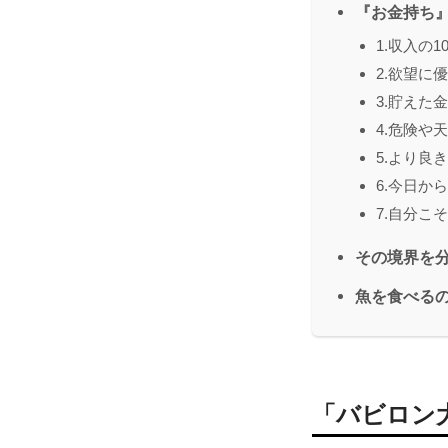
『お金持ち
1.収入の
2.欲望に
3.貯えた
4.危険や
5.より良
6.今日か
7.自分こ
その境界を
魚を食べる
「バビロン