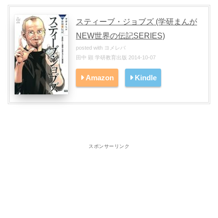
スティーブ・ジョブズ (学研まんが
NEW世界の伝記SERIES)
posted with
ヨメレバ
田中 顕 学研教育出版 2014-10-07
Amazon
Kindle
スポンサーリンク