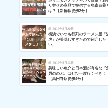
ホリエモンチャンネルで話題！お
り寄せの商品で提供する烏森百薬
は？【新橋駅徒歩2分】
2019年5月20日
横浜でいつも行列のラーメン屋「
虎」が美味しすぎたので紹介した
い。
2019年5月13日
美味しい魚介と日本酒が有名な『
貝ののぶ』はぜひ一度行くべき！
【高円寺駅徒歩4分】