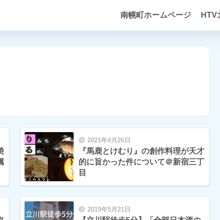
南幌町ホームページ
HT
2021年4月26日
焼
『馬鹿とけむり』の創作料理が天才
蠣
的に旨かった件について＠新宿三丁
目
2019年5月21日