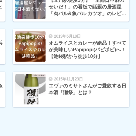
取
【立川駅徒歩5分】「全部日本酒の
と
せいだ！」の看板で話題の居酒屋
「肉バル&魚バル カツオ」のレビュ
ー
2019年5月18日
浜
オムライスとカレーが絶品！すべて
が美味しいPapipopi(パピポピ)へ！
【池袋駅から徒歩10分】
2015年11月23日
魚
エヴァのミサトさんがご愛飲する日
本酒「獺祭」とは？